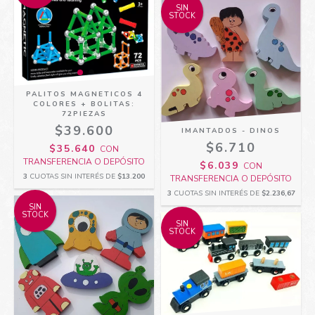
SIN
STOCK
PALITOS MAGNETICOS 4
COLORES + BOLITAS:
72PIEZAS
$39.600
IMANTADOS - DINOS
$6.710
$35.640
CON
TRANSFERENCIA O DEPÓSITO
$6.039
CON
3
CUOTAS SIN INTERÉS DE
$13.200
TRANSFERENCIA O DEPÓSITO
3
CUOTAS SIN INTERÉS DE
$2.236,67
SIN
STOCK
SIN
STOCK