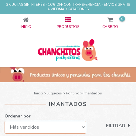
3 CUOTAS SIN INTERÉS - 10% OFF CON TRANSFERENCIA - ENVIOS GRATIS
IMANTADOS
A VIEDMA Y PATAGONES
0
INICIO
PRODUCTOS
CARRITO
Inicio
>
Juguetes
>
Por tipo
>
Imantados
IMANTADOS
Ordenar por
FILTRAR