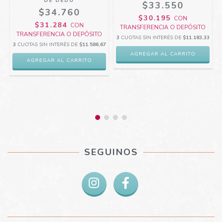
DE DEDO
$33.550
$34.760
$30.195
CON
$31.284
CON
TRANSFERENCIA O DEPÓSITO
TRANSFERENCIA O DEPÓSITO
3
CUOTAS SIN INTERÉS DE
$11.183,33
3
CUOTAS SIN INTERÉS DE
$11.586,67
AGREGAR AL CARRITO
3
SEGUINOS