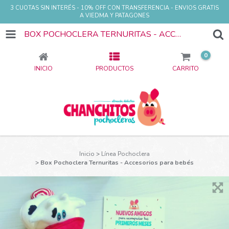
3 CUOTAS SIN INTERÉS - 10% OFF CON TRANSFERENCIA - ENVIOS GRATIS
A VIEDMA Y PATAGONES
BOX POCHOCLERA TERNURITAS - ACCESORIOS PARA BEBÉS
0
INICIO
PRODUCTOS
CARRITO
Inicio
>
Línea Pochoclera
>
Box Pochoclera Ternuritas - Accesorios para bebés