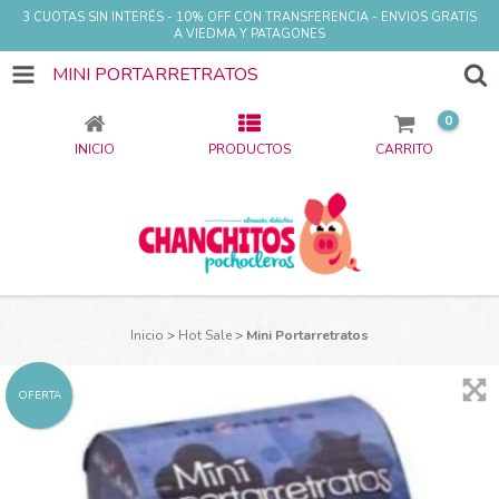
3 CUOTAS SIN INTERÉS - 10% OFF CON TRANSFERENCIA - ENVIOS GRATIS
A VIEDMA Y PATAGONES
MINI PORTARRETRATOS
0
INICIO
PRODUCTOS
CARRITO
Inicio
>
Hot Sale
>
Mini Portarretratos
OFERTA