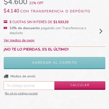
$4.600
21
% OFF
$4.140
CON
TRANSFERENCIA O DEPÓSITO
3
CUOTAS SIN INTERÉS DE
$1.533,33
10% de descuento
pagando con Transferencia o
depósito
Ver medios de pago
¡NO TE LO PIERDAS, ES EL ÚLTIMO!
CAMBIAR CP
Entregas para el CP:
Medios de envío
CALCULAR
No sé mi código postal