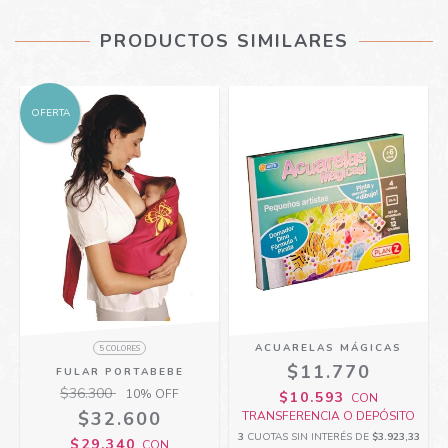
PRODUCTOS SIMILARES
OFERTA
ACUARELAS MÁGICAS
5 COLORES
$11.770
FULAR PORTABEBE
$36.300
10
% OFF
$10.593
CON
$32.600
TRANSFERENCIA O DEPÓSITO
3
CUOTAS SIN INTERÉS DE
$3.923,33
$29.340
CON