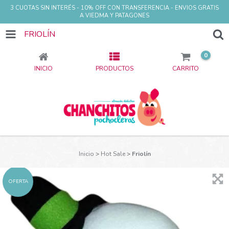
3 CUOTAS SIN INTERÉS - 10% OFF CON TRANSFERENCIA - ENVIOS GRATIS
A VIEDMA Y PATAGONES
FRIOLÍN
0
INICIO
PRODUCTOS
CARRITO
Inicio
>
Hot Sale
>
Friolín
OFERTA